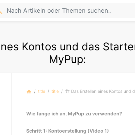
rch
 eines Kontos und das Start
MyPup:
title
title
🏗️ Das Erstellen eines Kontos und
home
Wie fange ich an, MyPup zu verwenden?
Schritt 1: Kontoerstellung (Video 1)