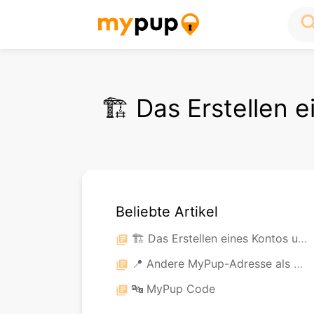
sea
🏗️ Das Erstellen
Beliebte Artikel
🏗️ Das Erstellen eines Kontos und das Starten der Nutzung von MyPup:
library_books
📍 Andere MyPup-Adresse als der Pick-Up-Punkt
library_books
🔤 MyPup Code
library_books